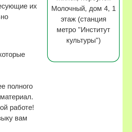
ресующие их
Молочный, дом 4, 1
ьно
этаж (станция
метро "Институт
культуры")
которые
ее полного
 материал.
ой работе!
зыку вам