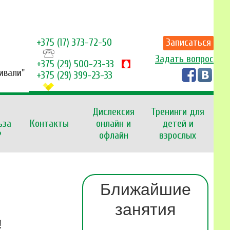
+375 (17) 373-72-50
Записаться
Задать вопрос
+375 (29) 500-23-33
Тивали"
+375 (29) 399-23-33
Дислексия
Тренинги для
ьза
Контакты
онлайн и
детей и
?
офлайн
взрослых
Ближайшие
занятия
!