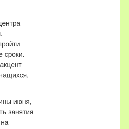
центра
.
пройти
е сроки.
 акцент
учащихся.
дины июня,
ть занятия
 на