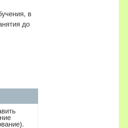
бучения, в
анятия до
авить
ение
ование).