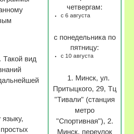
четвергам:
ванному
с 6 августа
овым
с понедельника по
пятницу:
с 10 августа
. Такой вид
знаний
1. Минск, ул.
 дальнейшей
Притыцкого, 29, Тц
"Тивали" (станция
метро
 языку,
"Спортивная"), 2.
 простых
Минск, переулок