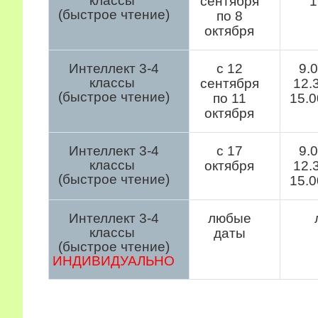
классы
сентября
1
(быстрое чтение)
по 8
октября
Интеллект 3-4
с 12
9.0
классы
сентября
12.3
(быстрое чтение)
по 11
15.0
октября
Интеллект 3-4
с 17
9.0
классы
октября
12.3
(быстрое чтение)
15.0
Интеллект 3-4
любые
классы
даты
(быстрое чтение)
ИНДИВИДУАЛЬНО