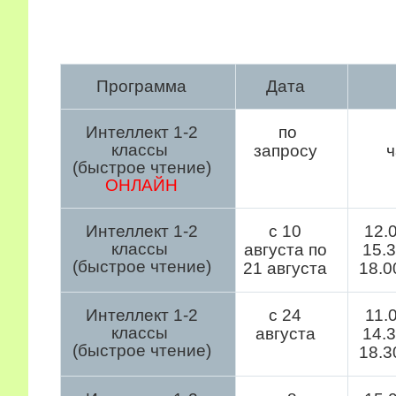
Программа
Дата
Интеллект 1-2
п
о
классы
запросу
(быстрое чтение)
ОНЛАЙН
Интеллект 1-2
с 10
12.0
классы
августа по
15.3
(быстрое чтение)
21 августа
18.0
Интеллект 1-2
с 24
11.0
классы
августа
14.3
(быстрое чтение)
18.3