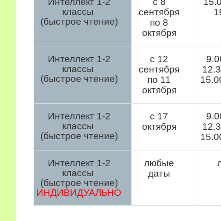
Интеллект 1-2
с 8
15.0
классы
сентября
1
(быстрое чтение)
по 8
октября
Интеллект 1-2
с 12
9.0
классы
сентября
12.3
(быстрое чтение)
по 11
15.0
октября
Интеллект 1-2
с 17
9.0
классы
октября
12.3
(быстрое чтение)
15.0
Интеллект 1-2
любые
классы
даты
(быстрое чтение)
ИНДИВИДУАЛЬНО